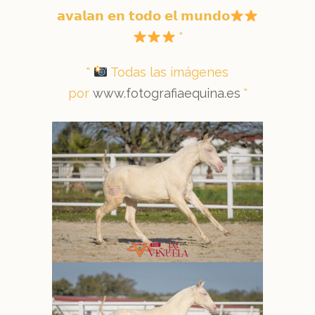
𝗮𝘃𝗮𝗹𝗮𝗻 𝗲𝗻 𝘁𝗼𝗱𝗼 𝗲𝗹 𝗺𝘂𝗻𝗱𝗼
Todas las imágenes
por
www.fotografiaequina.es