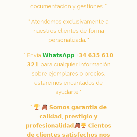
documentación y gestiones.
Atendemos exclusivamente a
nuestros clientes de forma
personalizada.
Envía
𝗪𝗵𝗮𝘁𝘀𝗔𝗽𝗽
+𝟯𝟰 𝟲𝟯𝟱 𝟲𝟭𝟬
𝟯𝟮𝟭 para cualquier información
sobre ejemplares o precios,
estaremos encantados de
ayudarte
𝗦𝗼𝗺𝗼𝘀 𝗴𝗮𝗿𝗮𝗻𝘁𝗶𝗮 𝗱𝗲
𝗰𝗮𝗹𝗶𝗱𝗮𝗱, 𝗽𝗿𝗲𝘀𝘁𝗶𝗴𝗶𝗼 𝘆
𝗽𝗿𝗼𝗳𝗲𝘀𝗶𝗼𝗻𝗮𝗹𝗶𝗱𝗮𝗱
𝗖𝗶𝗲𝗻𝘁𝗼𝘀
𝗱𝗲 𝗰𝗹𝗶𝗲𝗻𝘁𝗲𝘀 𝘀𝗮𝘁𝗶𝘀𝗳𝗲𝗰𝗵𝗼𝘀 𝗻𝗼𝘀